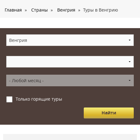
О нас
Главная
»
Страны
»
Венгрия
»
Туры в Венгрию
Страны
Туры
Туристам
Корпоративное обслуживание
Новости
Контакты
Только горящие туры