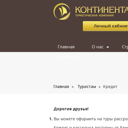
Личный кабине
Главная
О нас
Ст
Контакты
Сотрудники
Отзывы
Вакансии
Главная
»
Туристам
»
Кредит
Дорогие друзья!
1.
Вы можете оформить на туры рассроч
Кредит и рассрочка доступны от банко