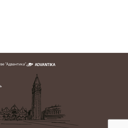
ве "Адвантика"
ь