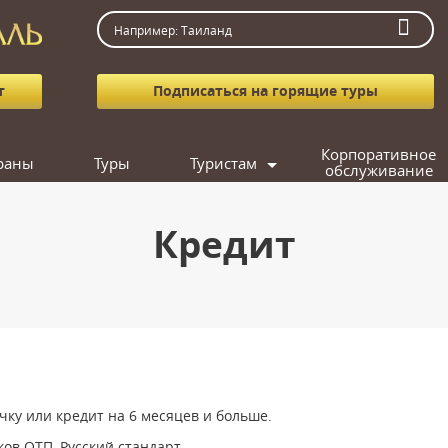
т
Подписаться на горящие туры
Корпоративное
раны
Туры
Туристам
обслуживание
Как заказать тур
Агентствам
Кредит
Вопрос-ответ
Фотогалерея
Подарочные сертификаты
Кредит
Подобрать тур
Поиск попутчика
ку или кредит на 6 месяцев и больше.
в ОТП, Русский стандарт.