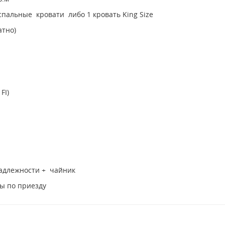
спальные кровати либо 1 кровать King Size
атно)
FI)
адлежности + чайник
ды по приезду