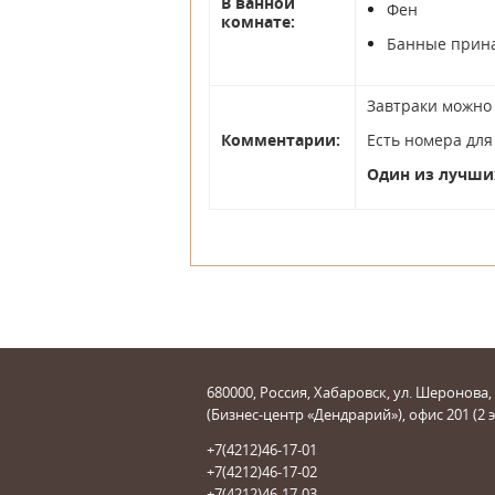
В ванной
Фен
комнате:
Банные прин
Завтраки можно 
Комментарии:
Есть номера для
Один из лучших
680000, Россия, Хабаровск, ул. Шеронова,
(Бизнес-центр «Дендрарий»), офис 201 (2 
+7(4212)46-17-01
+7(4212)46-17-02
+7(4212)46-17-03