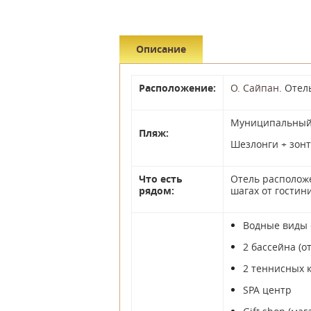
Описание
Расположение:
О. Сайпан
. Отел
Муниципальный,
Пляж:
Шезлонги + зонт
Что есть
Отель расположе
рядом:
шагах от гостин
Водные виды 
2 бассейна (о
2 теннисных к
SPA центр