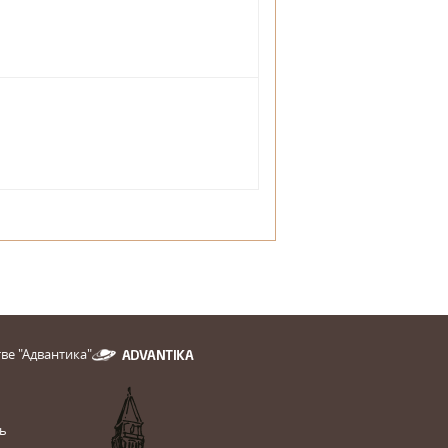
ве "Адвантика"
ь