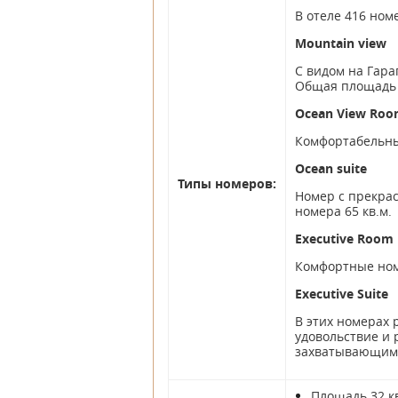
В отеле 416 ном
Mountain view
С видом на Гара
Общая площадь 
Ocean Vie
Комфортабельны
Ocean suit
Типы номеров:
Номер с прекрас
номера 65 кв.м.
Executive Room
Комфортные номе
Executive Suit
В этих номерах 
удовольствие и 
захватывающим д
Площадь 32 к