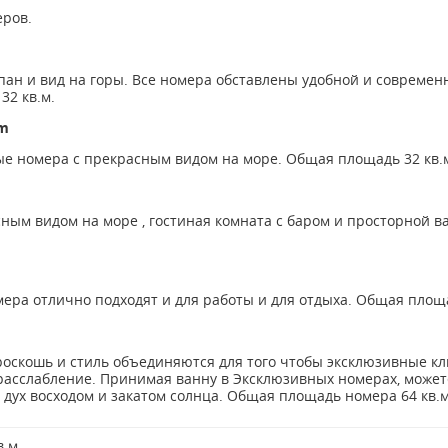
еров.
пан и вид на горы. Все номера обставлены удобной и современ
32 кв.м.
w Room
е номера с прекрасным видом на море. Общая площадь 32 кв.
e
ным видом на море , гостиная комната с баром и просторной 
ра отлично подходят и для работы и для отдыха. Общая площа
e
роскошь и стиль объединяются для того чтобы эксклюзивные к
расслабление. Принимая ванну в Эксклюзивных номерах, может
ух восходом и закатом солнца. Общая площадь номера 64 кв.м
в.м