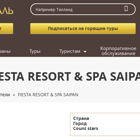
т
Подписаться на горящие туры
Корпоративное
раны
Туры
Туристам
обслуживание
Как заказать тур
Агентствам
IESTA RESORT & SPA SAIP
Вопрос-ответ
Фотогалерея
тели
»
FIESTA RESORT & SPA SAIPAN
Подарочные сертификаты
Кредит
Подобрать тур
Страна
Город
Count stars
Поиск попутчика