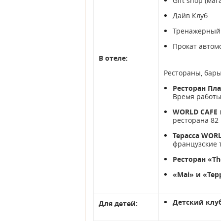
Gift shop (маг
Дайв Клуб
Тренажерный
Прокат автом
В отеле:
Рестораны, бары
Ресторан Пл
Время работы 
WORLD CAFE
ресторана 82 
Терасса WOR
французские т
Ресторан «T
«Mai» и «Tep
Детский клу
Для детей: