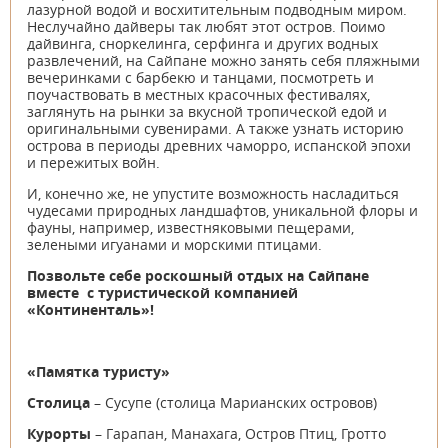
лазурной водой и восхитительным подводным миром.
Неслучайно дайверы так любят этот остров. Поимо
дайвинга, сноркелинга, серфинга и других водных
развлечений, на Сайпане можно занять себя пляжными
вечеринками с барбекю и танцами, посмотреть и
поучаствовать в местных красочных фестивалях,
заглянуть на рынки за вкусной тропической едой и
оригинальными сувенирами. А также узнать историю
острова в периоды древних чаморро, испанской эпохи
и пережитых войн.
И, конечно же, не упустите возможность насладиться
чудесами природных ландшафтов, уникальной флоры и
фауны, например, известняковыми пещерами,
зелеными игуанами и морскими птицами.
Позвольте себе роскошный отдых на Сайпане
вместе с туристической компанией
«Континенталь»!
«Памятка туристу»
Столица
– Сусупе (столица Марианских островов)
Курорты
– Гарапан, Манахага, Остров Птиц, Гротто