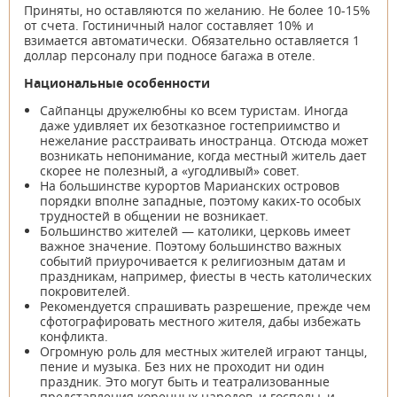
Приняты, но оставляются по желанию. Не более 10-15%
от счета. Гостиничный налог составляет 10% и
взимается автоматически. Обязательно оставляется 1
доллар персоналу при подносе багажа в отеле.
Национальные особенности
Сайпанцы дружелюбны ко всем туристам. Иногда
даже удивляет их безотказное гостеприимство и
нежелание расстраивать иностранца. Отсюда может
возникать непонимание, когда местный житель дает
скорее не полезный, а «угодливый» совет.
На большинстве курортов Марианских островов
порядки вполне западные, поэтому каких-то особых
трудностей в общении не возникает.
Большинство жителей — католики, церковь имеет
важное значение. Поэтому большинство важных
событий приурочивается к религиозным датам и
праздникам, например, фиесты в честь католических
покровителей.
Рекомендуется спрашивать разрешение, прежде чем
сфотографировать местного жителя, дабы избежать
конфликта.
Огромную роль для местных жителей играют танцы,
пение и музыка. Без них не проходит ни один
праздник. Это могут быть и театрализованные
представления коренных народов, и госпелы, и