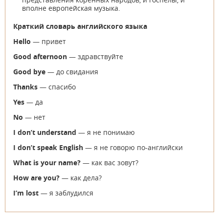
вполне европейская музыка.
Краткий словарь английского языка
Hello
— привет
Good
afternoon
— здравствуйте
Good
bye
— до свидания
Thanks
— спасибо
Yes
— да
No
— нет
I
don
’
t
understand
— я не понимаю
I
don
’
t
speak
English
— я не говорю по-английски
What is your name?
— как вас зовут?
How are you?
— как дела?
I
’
m
lost
— я заблудился