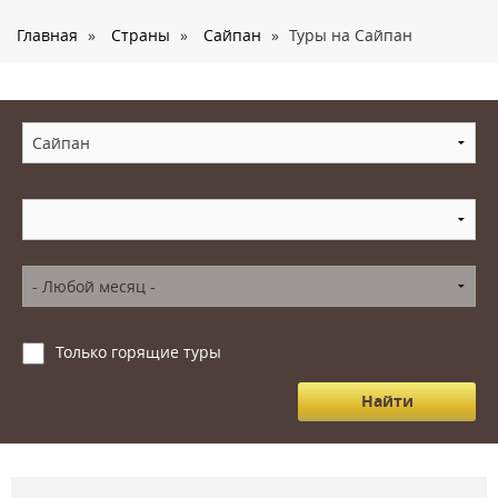
О нас
Главная
»
Страны
»
Сайпан
»
Туры на Сайпан
Страны
Туры
Туристам
Корпоративное обслуживание
Новости
Контакты
Только горящие туры