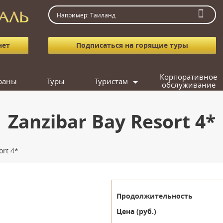
нет
Подписаться на горящие туры
Корпоративное
раны
Туры
Туристам
обслуживание
Как заказать тур
Агентствам
Zanzibar Bay Resort 4*
Вопрос-ответ
Фотогалерея
ort 4*
Подарочные сертификаты
Кредит
Подобрать тур
Продолжительность
Поиск попутчика
Цена (руб.)