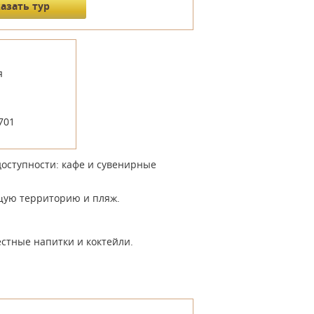
я
-701
доступности: кафе и сувенирные
щую территорию и пляж.
естные напитки и коктейли.