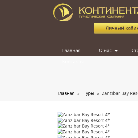
Личный каби
Главная
О нас
Ст
Контакты
Сотрудники
Отзывы
Вакансии
Главная
»
Туры
»
Zanzibar Bay Res