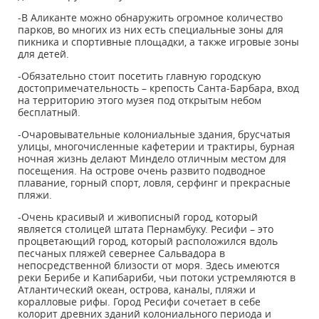
-В Аликанте можно обнаружить огромное количество
парков, во многих из них есть специальные зоны для
пикника и спортивные площадки, а также игровые зоны
для детей.
-Обязательно стоит посетить главную городскую
достопримечательность – крепость Санта-Барбара, вход
на территорию этого музея под открытым небом
бесплатный.
-Очаровывательные колониальные здания, брусчатыя
улицы, многочисленные кафетерии и трактиры, бурная
ночная жизнь делают Миндело отличным местом для
посещения. На острове очень развито подводное
плавание, горный спорт, ловля, серфинг и прекрасные
пляжи.
-Очень красивый и живописный город, который
является столицей штата Пернамбуку. Ресифи – это
процветающий город, который расположился вдоль
песчаных пляжей севернее Сальвадора в
непосредственной близости от моря. Здесь имеются
реки Берибе и Капибариби, чьи потоки устремляются в
Атлантический океан, острова, каналы, пляжи и
коралловые рифы. Город Ресифи сочетает в себе
колорит древних зданий колониального периода и