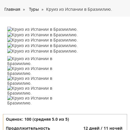
О нас
Главная
»
Туры
»
Круиз из Испании в Бразиилию.
Страны
Туры
Туристам
Корпоративное обслуживание
Новости
Контакты
Оценок:
100
(средняя
5.0
из
5
)
Продолжительность
12 дней / 11 ночей