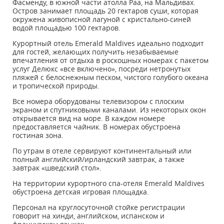
Фасменду, в южной части атолла Раа, на Мальдивах.
Остров занимает площадь 20 гектаров суши, которая
окружена живописной лагуной с кристально-синей
водой площадью 100 гектаров.
Курортный отель Emerald Maldives идеально подходит
для гостей, желающих получить незабываемые
впечатления от отдыха в роскошных номерах с пакетом
услуг Делюкс «все включено», посреди нетронутых
пляжей с белоснежным песком, чистого голубого океана
и тропической природы.
Все номера оборудованы телевизором с плоским
экраном и спутниковыми каналами. Из некоторых окон
открывается вид на море. В каждом номере
предоставляется чайник. В номерах обустроена
гостиная зона.
По утрам в отеле сервируют континентальный или
полный английский/ирландский завтрак, а также
завтрак «шведский стол».
На территории курортного спа-отеля Emerald Maldives
обустроена детская игровая площадка.
Персонал на круглосуточной стойке регистрации
говорит на хинди, английском, испанском и