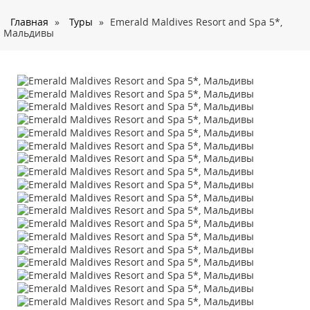
О нас
Главная
»
Туры
»
Emerald Maldives Resort and Spa 5*,
Страны
Мальдивы
Туры
Туристам
Корпоративное обслуживание
Новости
Контакты