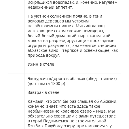
искрящихся водопадах, и, конечно, нагуляем
недюженный аппетит.
На уютной солнечной поляне, в тени
вековых деревьев мы устроим
незабываемый пикник. Мягкий лаваш,
истекающие соком свежие помидоры,
белый-белый домашний сыр с капелькой
молока на разрезе, хрустящие прохладные
огурцы и, разумеется, знаменитое «черное»
абхазское вино – терпкое и освежающее, как
природа вокруг.
Ужин в отеле
Экскурсия «Дорога в облака» (обед – пикник)
(доп. плата 1800 р)
Завтрак в отеле
Каждый, кто хотя бы раз слышал об Абхазии,
конечно, знает, что есть здесь такое
необыкновенно красивое озеро – Рица. Мы
обязательно совершим с вами путешествие
в горы! Поднимемся по стремительной
Бзыби к Голубому озеру, притаившемуся у