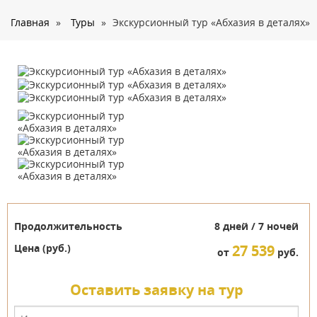
О нас
Главная
»
Туры
»
Экскурсионный тур «Абхазия в деталях»
Страны
Туры
Туристам
Корпоративное обслуживание
Новости
Контакты
Продолжительность
8 дней / 7 ночей
Цена (руб.)
27 539
от
руб.
Оставить заявку на тур