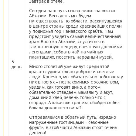
Завтрак в отеле.
Сегодня наш путь снова лежит на восток
Абхазии. Весь день мы будем
путешествовать по области, раскинувшейся
в центре страны среди красивейших полян
у подножья гор Панавского хребта. Нам
предстоит увидеть самый величественный
храм Востока Абхазии, спуститься в
таинственную пещеру, овеянную древними
легендами, собрать чай на чайных
плантациях, посетить народный музей.
5
Много столетий уже живут среди этой
день
красоты удивительно добрые и светлые
люди. Конечно, мы обязательно побываем у
них в гостях – познакомимся с хозяйством,
увидим, как готовят вино, а потом
обязательно отведаем мамалыгу и акут,
домашний хлеб, зелень только что с
огорода. А какая же трапеза обойдется без
бокала домашнего вина?
Отправляемся в обратный путь, изрядно
нагруженные гостинцами – сезонные
фрукты в этой части Абхазии стоят очень
дешево!