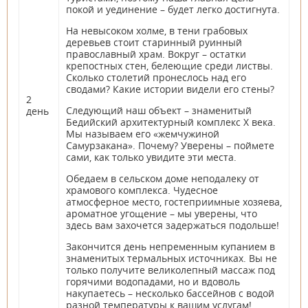
покой и уединение – будет легко достигнута.
На невысоком холме, в тени грабовых
деревьев стоит старинный руинный
православный храм. Вокруг – остатки
крепостных стен, белеющие среди листвы.
Сколько столетий пронеслось над его
сводами? Какие истории видели его стены?
2
Следующий наш объект – знаменитый
день
Бедийский архитектурный комплекс Х века.
Мы называем его «жемчужиной
Самурзакана». Почему? Уверены – поймете
сами, как только увидите эти места.
Обедаем в сельском доме неподалеку от
храмового комплекса. Чудесное
атмосферное место, гостеприимные хозяева,
ароматное угощение – мы уверены, что
здесь вам захочется задержаться подольше!
Закончится день непременным купанием в
знаменитых термальных источниках. Вы не
только получите великолепный массаж под
горячими водопадами, но и вдоволь
накупаетесь – несколько бассейнов с водой
разной температуры к вашим услугам!