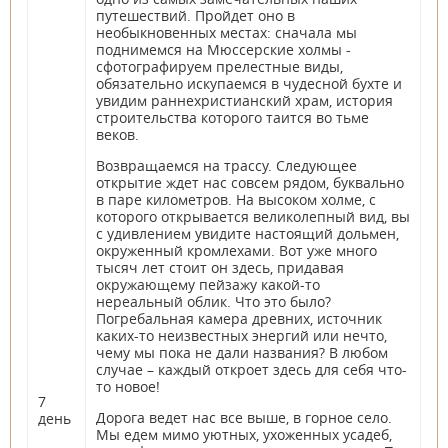
путешествий. Пройдет оно в
необыкновенных местах: сначала мы
поднимемся на Мюссерские холмы -
сфотографируем прелестные виды,
обязательно искупаемся в чудесной бухте и
увидим раннехристианский храм, история
строительства которого таится во тьме
веков.
Возвращаемся на трассу. Следующее
открытие ждет нас совсем рядом, буквально
в паре километров. На высоком холме, с
которого открывается великолепный вид, вы
с удивлением увидите настоящий дольмен,
окруженный кромлехами. Вот уже много
тысяч лет стоит он здесь, придавая
окружающему пейзажу какой-то
нереальный облик. Что это было?
Погребальная камера древних, источник
каких-то неизвестных энергий или нечто,
чему мы пока не дали названия? В любом
случае – каждый откроет здесь для себя что-
то новое!
7
Дорога ведет нас все выше, в горное село.
день
Мы едем мимо уютных, ухоженных усадеб,