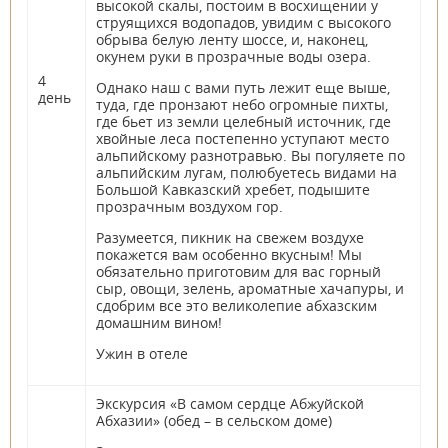
высокой скалы, постоим в восхищении у
струящихся водопадов, увидим с высокого
обрыва белую ленту шоссе, и, наконец,
окунем руки в прозрачные воды озера.
4
Однако наш с вами путь лежит еще выше,
день
туда, где пронзают небо огромные пихты,
где бьет из земли целебный источник, где
хвойные леса постепенно уступают место
альпийскому разнотравью. Вы погуляете по
альпийским лугам, полюбуетесь видами на
Большой Кавказский хребет, подышите
прозрачным воздухом гор.
Разумеется, пикник на свежем воздухе
покажется вам особенно вкусным! Мы
обязательно приготовим для вас горный
сыр, овощи, зелень, ароматные хачапуры, и
сдобрим все это великолепие абхазским
домашним вином!
Ужин в отеле
Экскурсия «В самом сердце Абжуйской
Абхазии» (обед – в сельском доме)