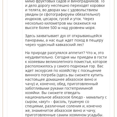
мимо фруктовых садов и виноградников. То
и дело дорогу неспешно переходят коровки
и телята, во дворах мы с удовольствием
увидим (и сфотографируем обязательно!)
индюков, цесарок, гусей и уток. Через
несколько километров мы окажемся на
высоте более 500 м над уровнем моря.
Здесь захватывает дух от открывающейся
панорамы, а нас еще ждет поход в пещеру
через чудесный кавказский лес!
На природе разгулялся аппетит? Что ж, это
неудивительно. Сегодня мы приедем в гости
к хозяевам великолепного поместья, которое
расположилось у самого подножья гор. Вас
ждет экскурсия по хозяйству с посещение
винного погреба (здесь вы сможете купить
настоящее домашнее абхазское вино и
чачу) и, конечно, обед, приготовленный
заботливыми руками гостеприимной
хозяйки. Вы сможете отведать
национальное абхазское блюдо - мамалыгу с
сыром, «акут» - фасоль, тушеную со
специями, различные соления и, конечно
же, знаменитое абхазское вино и чачу,
приготовленные самим хозяином усадьбы.