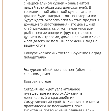
с национальной кухней – знаменитой
пищей всех абхазских долгожителей. В
традиционной абхазской кухне – апацхе –
для вас будет накрыт стол, на котором вас
будут ждать экологически чистые продукты
домашнего изготовления - это домашний
хлеб, мамалыга, сыр, копченое мясо или
рыба, свежие овощи и фрукты, творог с
душистыми травами, домашнее вино и чача
– вот далеко не полный перечень блюд на
вашем столе!
Конкурс кавказских тостов. Вручение наград
победителям
Экскурсия «Двойное счастье» (обед – в
сельском доме)
Завтрак в отеле
Сегодня нас ждет увлекательное
путешествие на восток Абхазии, в
легендарный и красивейший
Самурзаканский край. К счастью, эти места
практически не посещаются пока
туристами, поэтому наша главная цель –