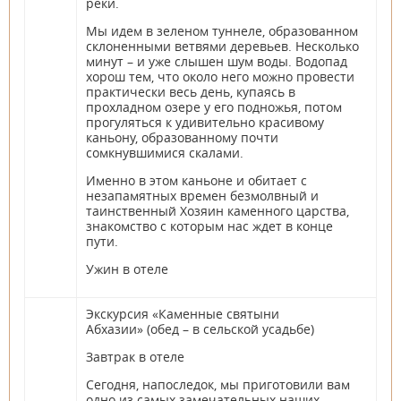
реки.
Мы идем в зеленом туннеле, образованном
склоненными ветвями деревьев. Несколько
минут – и уже слышен шум воды. Водопад
хорош тем, что около него можно провести
практически весь день, купаясь в
прохладном озере у его подножья, потом
прогуляться к удивительно красивому
каньону, образованному почти
сомкнувшимися скалами.
Именно в этом каньоне и обитает с
незапамятных времен безмолвный и
таинственный Хозяин каменного царства,
знакомство с которым нас ждет в конце
пути.
Ужин в отеле
Экскурсия «Каменные святыни
Абхазии» (обед – в сельской усадьбе)
Завтрак в отеле
Сегодня, напоследок, мы приготовили вам
одно из самых замечательных наших