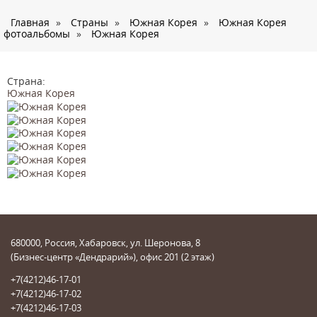
О нас
Главная
»
Страны
»
Южная Корея
»
Южная Корея
Страны
фотоальбомы
»
Южная Корея
Туры
Туристам
Страна:
Южная Корея
Корпоративное обслуживание
Новости
Контакты
680000, Россия, Хабаровск, ул. Шеронова, 8
(Бизнес-центр «Дендрарий»), офис 201 (2 этаж)
+7(4212)46-17-01
+7(4212)46-17-02
+7(4212)46-17-03