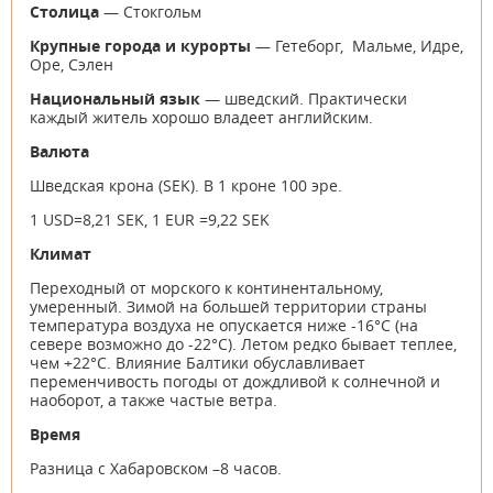
Столица
— Стокгольм
Крупные города и курорты
— Гетеборг, Мальме, Идре,
Оре, Сэлен
Национальный язык
— шведский. Практически
каждый житель хорошо владеет английским.
Валюта
Шведская крона (SEK). В 1 кроне 100 эре.
1 USD=8,21 SEK, 1 EUR =9,22 SEK
Климат
Переходный от морского к континентальному,
умеренный. Зимой на большей территории страны
температура воздуха не опускается ниже -16°C (на
севере возможно до -22°C). Летом редко бывает теплее,
чем +22°C. Влияние Балтики обуславливает
переменчивость погоды от дождливой к солнечной и
наоборот, а также частые ветра.
Время
Разница с Хабаровском –8 часов.