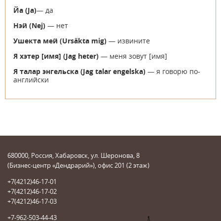
Йа (
Ja
)
— да
Нэй (
Nej
)
— нет
Ушекта мей (
U
rsäkta mig
)
— извините
Я хэтер [имя] (
Jag heter
)
— меня зовут [имя]
Я талар энгельска (
J
ag talar engelska
)
— я говорю по-
английски
680000, Россия, Хабаровск, ул. Шеронова, 8
(Бизнес-центр «Дендрарий»), офис 201 (2 этаж)
+7(4212)46-17-01
+7(4212)46-17-02
+7(4212)46-17-03
+7-962-503-44-43