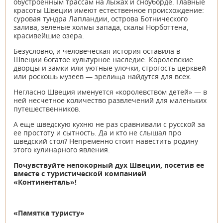
обустроенным трассам на лыжах и сноуборде. Главные
красоты Швеции имеют естественное происхождение:
суровая тундра Лапландии, острова Ботнического
залива, зеленые холмы запада, скалы Норботтена,
красивейшие озера.
Безусловно, и человеческая история оставила в
Швеции богатое культурное наследие. Королевские
дворцы и замки или уютные улочки, строгость церквей
или роскошь музеев — зрелища найдутся для всех.
Негласно Швеция именуется «королевством детей» — в
ней несчетное количество развлечений для маленьких
путешественников.
А еще шведскую кухню не раз сравнивали с русской за
ее простоту и сытность. Да и кто не слышал про
шведский стол? Непременно стоит навестить родину
этого кулинарного явления.
Почувствуйте непокорный дух Швеции, посетив ее
вместе с туристической компанией
«Континенталь»!
«Памятка туристу»