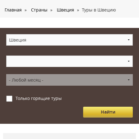
О нас
Главная
»
Страны
»
Швеция
»
Туры в Швецию
Страны
Туры
Туристам
Корпоративное обслуживание
Новости
Контакты
Только горящие туры