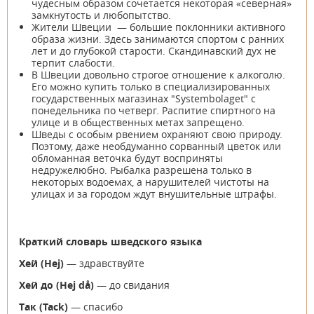
чудесным образом сочетается некоторая «северная»
замкнутость и любопытство.
Жители Швеции — большие поклонники активного
образа жизни. Здесь занимаются спортом с ранних
лет и до глубокой старости. Скандинавский дух не
терпит слабости.
В Швеции довольно строгое отношение к алкоголю.
Его можно купить только в специализированных
государственных магазинах "Systembolaget" с
понедельника по четверг. Распитие спиртного на
улице и в общественных метах запрещено.
Шведы с особым рвением охраняют свою природу.
Поэтому, даже необдуманно сорванный цветок или
обломанная веточка будут восприняты
недружелюбно. Рыбалка разрешена только в
некоторых водоемах, а нарушителей чистоты на
улицах и за городом ждут внушительные штрафы.
Краткий словарь шведского языка
Хей (
Hej
)
— здравствуйте
Хей до (
H
ej då
)
— до свидания
Так (
Tack
)
— спасибо