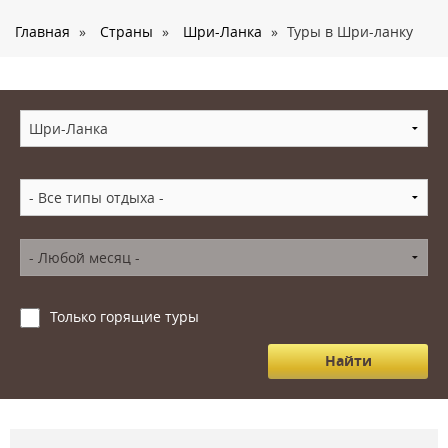
О нас
Главная
»
Страны
»
Шри-Ланка
»
Туры в Шри-ланку
Страны
Туры
Туристам
Корпоративное обслуживание
Новости
Контакты
Только горящие туры