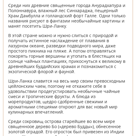
Среди них древние священные города Анурадхапура и
Полоннавура, влажный лес Синхараджа, пещерный
Храм Дамбулла и голландский форт Галле. Одни только
названия рисуют в фантазии необычайные картины и
манят посетить Шри-Ланку.
В этой стране можно и нужно слиться с природой и
получать истинное наслаждение от плавания в
лазурном океане, разведки подводного мира, даже
простого пикника на пляже. А потом отправляться
покорять горные вершины и утопать в блестящих на
солнце чайных плантациях, прикоснуться к великому в
древнейших буддийских храмах и познакомиться с
экзотической флорой и фауной.
Шри-Ланка славится на весь мир своим превосходным
цейлонским чаем, поэтому не откажите себе в
удовольствии продегустировать необычные чайные
смеси и тропические фрукты. А блюда из
морепродуктов, щедро сдобренные свежими и
ароматными специями откроют для вас новый мир
кулинарных впечатлений.
Среди сокровищ острова старейшее во всем мире
священноое дерево Бо («дерево Будды»), обнесенное
золотой оградой. Его отросток был привезен из Индии