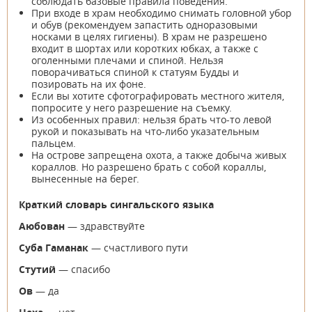
соблюдать базовые правила поведения.
При входе в храм необходимо снимать головной убор
и обув (рекомендуем запастить одноразовыми
носками в целях гигиены). В храм не разрешено
входит в шортах или коротких юбках, а также с
оголенными плечами и спиной. Нельзя
поворачиваться спиной к статуям Будды и
позировать на их фоне.
Если вы хотите сфотографировать местного жителя,
попросите у него разрешение на съемку.
Из особенных правил: нельзя брать что-то левой
рукой и показывать на что-либо указательным
пальцем.
На острове запрещена охота, а также добыча живых
кораллов. Но разрешено брать с собой кораллы,
вынесенные на берег.
Краткий словарь сингальского языка
Аюбован
— здравствуйте
Суба Гаманак
— счастливого пути
Стутий
— спасибо
Ов
— да