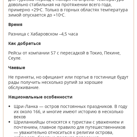
довольно стабильная на протяжении всего года,
примерно +29ᵒС. Только в горных областях температура
зимой опускается до +10ᵒС.
Время
Разница с Хабаровском –4,5 часа
Как добраться
Рейсы от компании S7 с пересадкой в Токио, Пекине,
Сеуле.
Чаевые
Не приняты, но официант или портье в гостинице будут
рады получить несколько рупий за хорошее
обслуживание.
Национальные особенности
Щри-Ланка — остров постоянных праздников. В году
их около 166, и многие имеют историю в несколько
веков
Шриланкийцы относятся к туристам с уважением и
почтением, главное правило для путешественников
— уважительно относиться к религии острова,