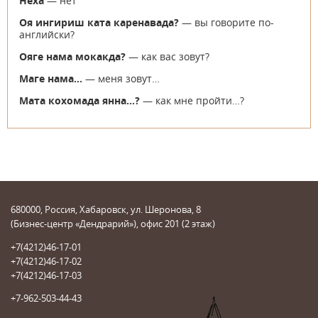
Неха
— нет
Оя ингириш ката каренавада?
— вы говорите по-
английски?
Ояге нама мокакда?
— как вас зовут?
Маге нама…
— меня зовут…
Мата кохомада янна…?
— как мне пройти…?
680000, Россия, Хабаровск, ул. Шеронова, 8
(Бизнес-центр «Дендрарий»), офис 201 (2 этаж)
+7(4212)46-17-01
+7(4212)46-17-02
+7(4212)46-17-03
+7-962-503-44-43