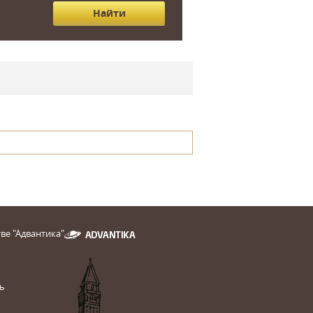
ве "Адвантика"
ь