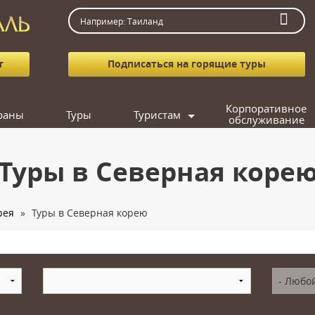
т
Подписаться на горящие туры
Корпоративное
раны
Туры
Туристам
обслуживание
Как заказать тур
Агентствам
Туры в Северная коре
Вопрос-ответ
Фотогалерея
рея
»
Туры в Северная корею
Подарочные сертификаты
Кредит
Подобрать тур
Поиск попутчика