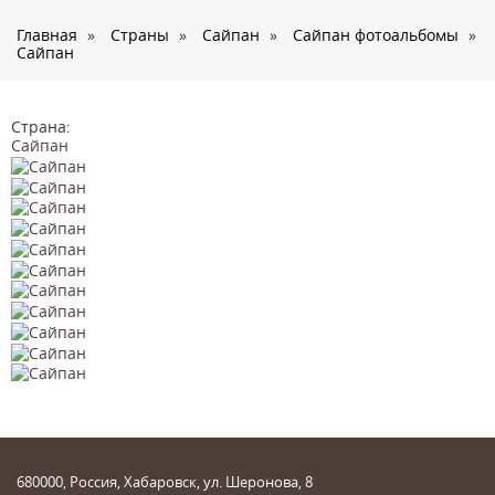
О нас
Главная
»
Страны
»
Сайпан
»
Сайпан фотоальбомы
»
Страны
Сайпан
Туры
Туристам
Страна:
Сайпан
Корпоративное обслуживание
Новости
Контакты
680000, Россия, Хабаровск, ул. Шеронова, 8