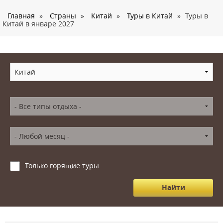
О нас
Главная
»
Страны
»
Китай
»
Туры в Китай
»
Туры в
Страны
Китай в январе 2027
Туры
Туристам
Корпоративное обслуживание
Новости
Контакты
Только горящие туры