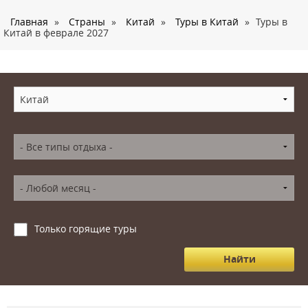
О нас
Главная
»
Страны
»
Китай
»
Туры в Китай
»
Туры в
Страны
Китай в феврале 2027
Туры
Туристам
Корпоративное обслуживание
Новости
Контакты
Только горящие туры