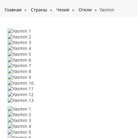
О нас
Главная
»
Страны
»
Чехия
»
Отели
»
Yasmin
Страны
Туры
Туристам
Корпоративное обслуживание
Новости
Контакты