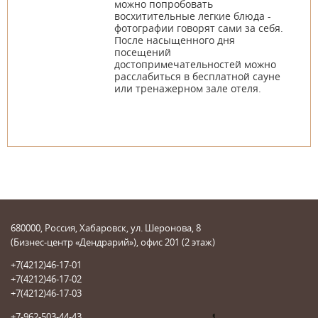
можно попробовать
восхитительные легкие блюда -
фотографии говорят сами за себя.
После насыщенного дня
посещений
достопримечательностей можно
расслабиться в бесплатной сауне
или тренажерном зале отеля.
680000, Россия, Хабаровск, ул. Шеронова, 8
(Бизнес-центр «Дендрарий»), офис 201 (2 этаж)
+7(4212)46-17-01
+7(4212)46-17-02
+7(4212)46-17-03
+7-962-503-44-43