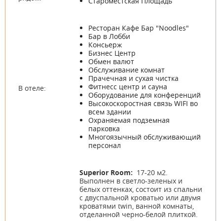
Староместская Площадь
Ресторан Кафе Бар "Noodles"
Бар в Лобби
Консьерж
Бизнес Центр
Обмен валют
Обслуживание комнат
Прачечная и сухая чистка
Фитнесс центр и сауна
В отеле:
Оборудование для конференций
Высокоскоростная связь WIFI во
всем здании
Охраняемая подземная
парковка
Многоязычный обслуживающий
персонал
Superior Room:
17-20 м2.
Выполнен в светло-зеленых и
белых оттенках, состоит из спальни
с двуспальной кроватью или двумя
кроватями twin, ванной комнаты,
отделанной черно-белой плиткой.