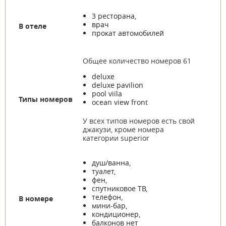
3 ресторана,
врач
В отеле
прокат автомобилей
Общее количество номеров 61
deluxe
deluxe pavilion
pool viila
Типы номеров
ocean view front
У всех типов номеров есть свой
джакузи, кроме номера
категории superior
душ/ванна,
туалет,
фен,
спутниковое ТВ,
телефон,
В номере
мини-бар,
кондиционер,
балконов нет