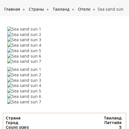
О нас
Главная
»
Страны
»
Таиланд
»
Отели
»
Sea sand sun
Страны
Туры
Туристам
Корпоративное обслуживание
Новости
Контакты
Страна
Таиланд
Город
Паттайя
Count stars
5