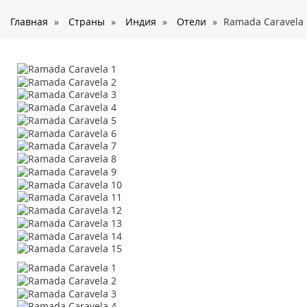
О нас
Главная
»
Страны
»
Индия
»
Отели
»
Ramada Caravela
Страны
Туры
Туристам
Корпоративное обслуживание
Новости
Контакты