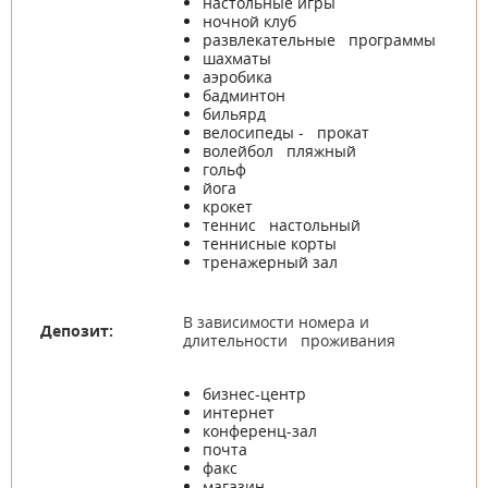
настольные игры
ночной клуб
развлекательные программы
шахматы
аэробика
бадминтон
бильярд
велосипеды - прокат
волейбол пляжный
гольф
йога
крокет
теннис настольный
теннисные корты
тренажерный зал
В зависимости номера и
Депозит:
длительности проживания
бизнес-центр
интернет
конференц-зал
почта
факс
магазин