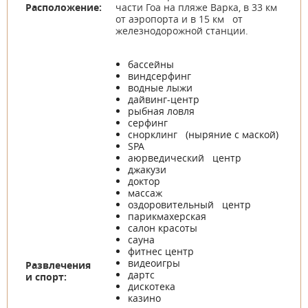
Расположение:
части Гоа на пляже Варка, в 33 км
от аэропорта и в 15 км от
железнодорожной станции.
бассейны
виндсерфинг
водные лыжи
дайвинг-центр
рыбная ловля
серфинг
снорклинг (ныряние с маской)
SPA
аюрведический центр
джакузи
доктор
массаж
оздоровительный центр
парикмахерская
салон красоты
сауна
фитнес центр
видеоигры
Развлечения
дартс
и спорт:
дискотека
казино