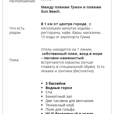
Расположение:
Между пляжем Тумон и пляжем
Gun Beach.
В 1 км от центра города
, в
Что есть
нескольких минутах ходьбы –
рядом:
рестораны, кафе, бары, магазины.
15 езды от аэропорта Гуама.
Отель находится на 1 линии,
собственный пляж, вход в море
– песчано-каменистый
,
Пляж:
встречаются кораллы (лучше
плавать в специальной обуви). Есть
лежаки и зонтики (бесплатно)
3 бассейна
Водные горки
Спа
Банкетный зал
Две часовни для венчания
Теннисный клуб
Поле для гольфа
Wi Fi бесплатный в холле