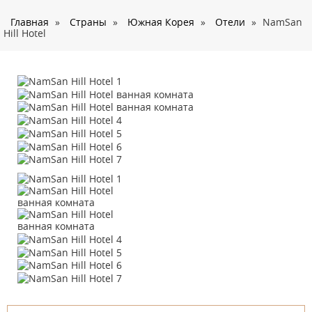
О нас
Главная
»
Страны
»
Южная Корея
»
Отели
»
NamSan
Страны
Hill Hotel
Туры
Туристам
Корпоративное обслуживание
Новости
Контакты