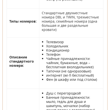
Стандартные двухместные
номера DBL и TWIN, трехместные
Типы номеров:
номера, семейные номера (одна
большая и две раздельные
кровати)
Телевизор
Холодильник
Кондиционер
Телефон
Описание
Чайные принадлежности:
стандартного
чайник, бумажные, вода –
номера:
бесплатная вхолодильнике)
Тапочки (не одноразовые)
интернет (wi-fi бесплатный)
Фен (в шкафу или под столом)
Душ с перегородкой
Банные принадлежности:
мыло, гедль для душа и
шампунь, мочалки (набор
лежит рядом с телевизором)