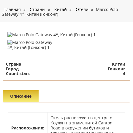
О нас
Главная
»
Страны
»
Китай
»
Отели
»
Marco Polo
Страны
Gateway 4*, Китай (Гонконг)
Туры
Туристам
Корпоративное обслуживание
Новости
Страна
Китай
Контакты
Город
Гонконг
Count stars
4
Описание
Отель расположен в центре о.
Коулун на знаменитой Canton
Расположение:
Road в окружении бутиков и
торговых центров недалеко от