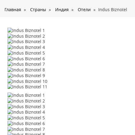
О нас
Главная
»
Страны
»
Индия
»
Отели
»
Indus Biznotel
Страны
Туры
Туристам
Корпоративное обслуживание
Новости
Контакты