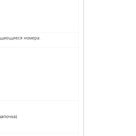
мещающиеся номера.
шапочка)