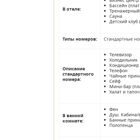
Бизнес центр
Бассейн (плат
В отеле:
Тренажерный
Сауна
Детский клуб 
Типы номеров:
Стандартные ном
Телевизор
Холодильник
Кондиционер
Описание
Телефон
стандартного
Чайные принад
номера:
Сейф
Мини-бар (пл
Халат и тапоч
Фен
Душ. Кабина/
В ванной
Банные принад
комнате:
Полотенца