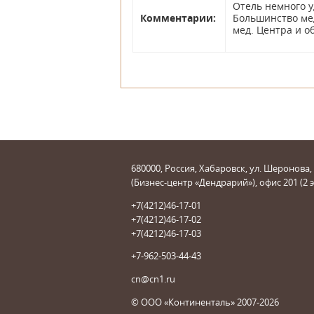
Отель немного у
Комментарии:
Большинство мед
мед. Центра и о
680000, Россия, Хабаровск, ул. Шеронова,
(Бизнес-центр «Дендрарий»), офис 201 (2 
+7(4212)46-17-01
+7(4212)46-17-02
+7(4212)46-17-03
+7-962-503-44-43
cn@cn1.ru
© ООО «Континенталь» 2007-2026