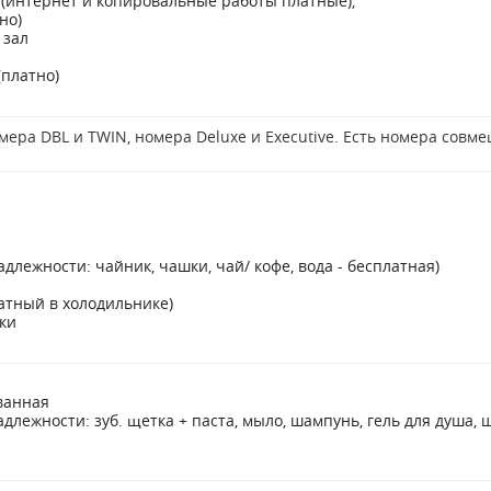
 (интернет и копировальные работы платные),
но)
 зал
(платно)
ера DBL и TWIN, номера Deluxe и Executive. Есть номера сов
лежности: чайник, чашки, чай/ кофе, вода - бесплатная)
атный в холодильнике)
ки
ванная
лежности: зуб. щетка + паста, мыло, шампунь, гель для душа, 