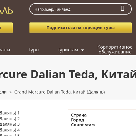
т
Подписаться на горящие туры
Корпоративное
раны
Туры
Туристам
обслуживание
Как заказать тур
Агентствам
cure Dalian Teda, Кита
Вопрос-ответ
Фотогалерея
ели
»
Grand Mercure Dalian Teda, Китай (Далянь)
Подарочные сертификаты
Кредит
Подобрать тур
Страна
Город
Count stars
Поиск попутчика