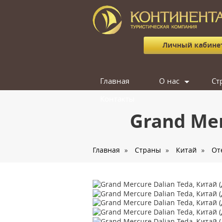
Личный кабине
Главная
О нас
Ст
Контакты
Сотрудники
Grand Mer
Отзывы
Вакансии
Главная
»
Страны
»
Китай
»
От