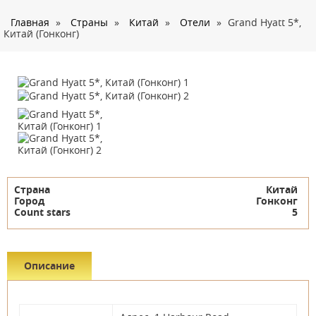
О нас
Главная
»
Страны
»
Китай
»
Отели
»
Grand Hyatt 5*,
Страны
Китай (Гонконг)
Туры
Туристам
Корпоративное обслуживание
Новости
Контакты
Страна
Китай
Город
Гонконг
Count stars
5
Описание