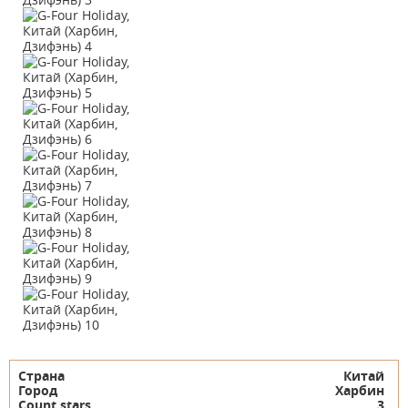
Страна
Китай
Город
Харбин
Count stars
3