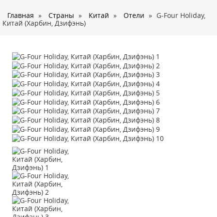
О нас
Главная
»
Страны
»
Китай
»
Отели
»
G-Four Holiday,
Страны
Китай (Харбин, Дзифэнь)
Туры
Туристам
Корпоративное обслуживание
Новости
Контакты