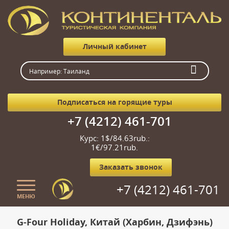
Личный кабинет
Подписаться на горящие туры
+7 (4212) 461-701
Курс: 1$/84.63rub.:
1€/97.21rub.
Заказать звонок
+7 (4212) 461-701
МЕНЮ
Главная
G-Four Holiday, Китай (Харбин, Дзифэнь)