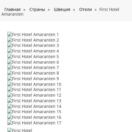
О нас
Главная
»
Страны
»
Швеция
»
Отели
»
First Hotel
Страны
Amaranten
Туры
Туристам
Корпоративное обслуживание
Новости
Контакты