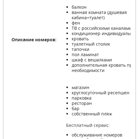
балкон
ванная комната (душевая
кабина+туалет)
фен
ТВ с российскими каналами
кондиционер индивидуальный
кровать
Описание номеров:
туалетный столик
тапочки
пол ламинат
шкаф с вешалками
дополнительная кровать при
необходимости
магазин
круглосуточный ресепшен
парковка
ресторан
бар
собственный пляж
Бесплатный сервис:
обслуживание номеров