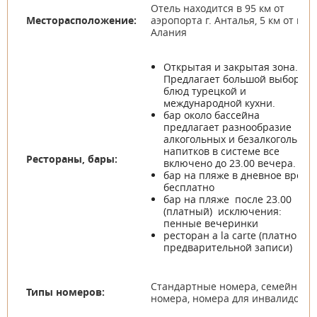
Отель находится в 95 км от
Месторасположение:
аэропорта г. Анталья, 5 км от г.
Алания
Открытая и закрытая зона.
Предлагает большой выбор
блюд турецкой и
международной кухни.
бар около бассейна
предлагает разнообразие
алкогольных и безалкогольных
напитков в системе все
Рестораны, бары:
включено до 23.00 вечера.
бар на пляже в дневное время
бесплатно
бар на пляже после 23.00
(платный) исключения:
пенные вечеринки
ресторан a la carte (платно , по
предварительной записи)
Стандартные номера, семейные
Типы номеров:
номера, номера для инвалидов.