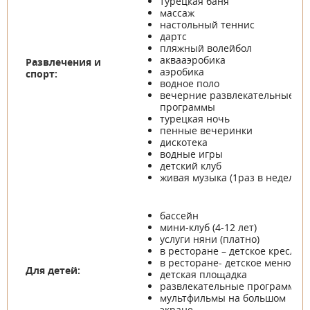
турецкая баня
массаж
настольный теннис
дартс
пляжный волейбол
аквааэробика
Развлечения и
аэробика
спорт:
водное поло
вечерние развлекательные
программы
турецкая ночь
пенные вечеринки
дискотека
водные игры
детский клуб
живая музыка (1раз в неделю)
бассейн
мини-клуб (4-12 лет)
услуги няни (платно)
в ресторане – детское кресло
в ресторане- детское меню
Для детей:
детская площадка
развлекательные программы
мультфильмы на большом
экране