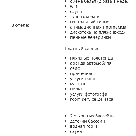
смена белья (2 раза в неделю)
wi fi
сауна
турецкая баня
настольный тенис
В отеле:
анимационная программа
дискотека на пляже (вход)
пенные вечеринки
Платный сервис:
пляжные полотенца
аренда автомобиля
сейф
прачечная
услуги няни
массаж
пилинг
услуги фотографа
room service 24 часа
2 открытых бассейна
детский бассейн
водная горка
сауна