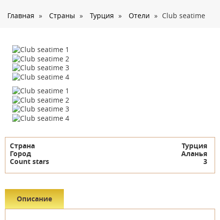
О нас
Главная
»
Страны
»
Турция
»
Отели
»
Club seatime
Страны
Туры
Туристам
Корпоративное обслуживание
Новости
Контакты
Страна
Турция
Город
Аланья
Count stars
3
Описание