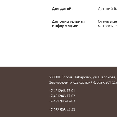
Для детей:
Детский ба
Дополнительная
Отель име
информация:
матрасы, 
680000, Россия, Хабаровск, ул. Шеронова,
(Бизнес-центр «Дендрарий»), офис 201 (2 
+7(4212)46-17-01
+7(4212)46-17-02
+7(4212)46-17-03
+7-962-503-44-43