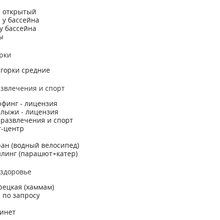
н открытый
 у бассейна
у бассейна
ы
рки
горки средние
звлечения и спорт
финг - лицензия
лыжи - лицензия
развлечения и спорт
г-центр
ан (водный велосипед)
линг (парашют+катер)
 здоровье
рецкая (хаммам)
- по запросу
инет