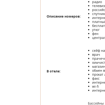
радио
телеви
российс
спутник
Описание номеров:
интерн
платны
беспла
утюг
фен
центра
сейф н
врач
прачеч
химчис
магази
обмен 
В отеле:
прокат
факс
интерн
wi-fi
интерн
Бассейны