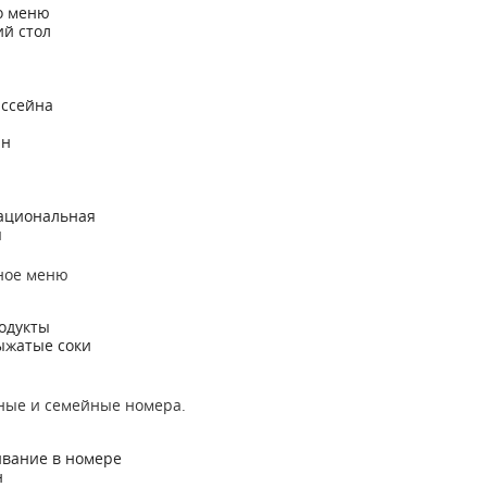
о меню
й стол
я
ассейна
ан
ациональная
я
ное меню
одукты
ыжатые соки
ные и семейные номера.
ивание в номере
н