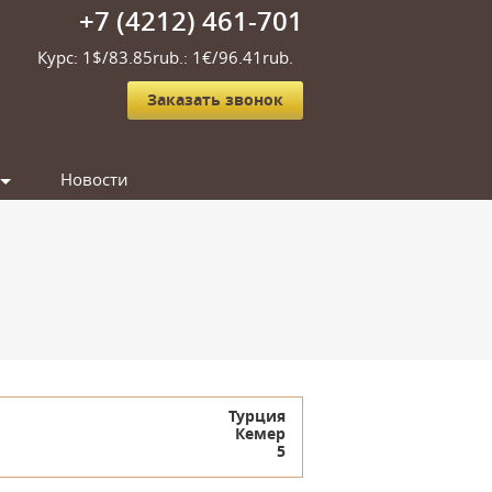
+7 (4212) 461-701
Курс: 1$/83.85rub.: 1€/96.41rub.
Заказать звонок
Новости
Турция
Кемер
5