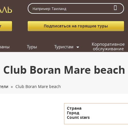
т
Подписаться на горящие туры
Корпоративное
раны
Туры
Туристам
обслуживание
Как заказать тур
Агентствам
Club Boran Mare beach
Вопрос-ответ
Фотогалерея
тели
»
Club Boran Mare beach
Подарочные сертификаты
Кредит
Подобрать тур
Страна
Город
Count stars
Поиск попутчика