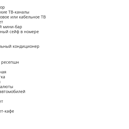
зор
кие ТВ-каналы
овое или кабельное ТВ
ет
й мини-бар
тный сейф в номере
льный кондиционер
а ресепшн
ная
тка
н
валюты
 автомобилей
ет
ет-кафе