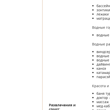
бассей
зонтики
лежаки 
матрац
Водные го
водные 
Водные ра
виндсер
водные 
водные 
дайвин
каноэ
катамар
парасэй
Красота и
баня ту
доктор 
массаж
Развлечения и
мед-каб
спорт: