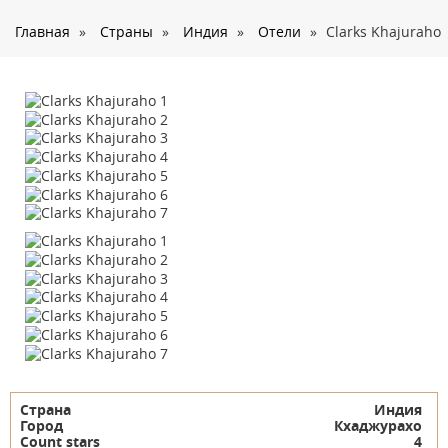
О нас
Главная
»
Страны
»
Индия
»
Отели
»
Clarks Khajuraho
Страны
Туры
Туристам
Корпоративное обслуживание
Новости
Контакты
Страна
Индия
Город
Кхаджурахо
Count stars
4