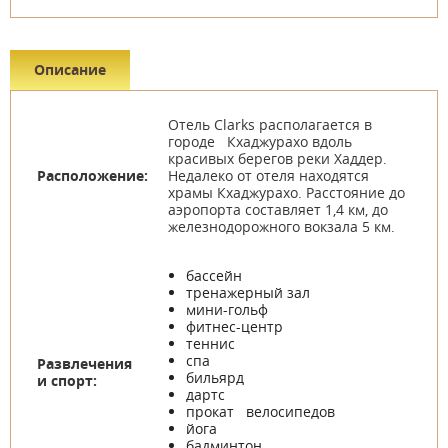
Описание
Отель Clarks располагается в
городе Кхаджурахо вдоль
красивых берегов реки Хаддер.
Расположение:
Недалеко от отеля находятся
храмы Кхаджурахо. Расстояние до
аэропорта составляет 1,4 км, до
железнодорожного вокзала 5 км.
бассейн
тренажерный зал
мини-гольф
фитнес-центр
теннис
спа
Развлечения
бильярд
и спорт:
дартс
прокат велосипедов
йога
бадминтон