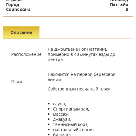
Город
Паттайя
Count stars
3
Описание
На Джомтьене (юг Паттайи),
Расположение
примерно в 40 минутах езды до
центра.
Находится на первой береговой
линии.
Пляж
Собственный песчаный пляж
сауна,
Спортивный зал,
массаж,
джакузи,
теннисный корт,
настольный теннис,
бильярд,