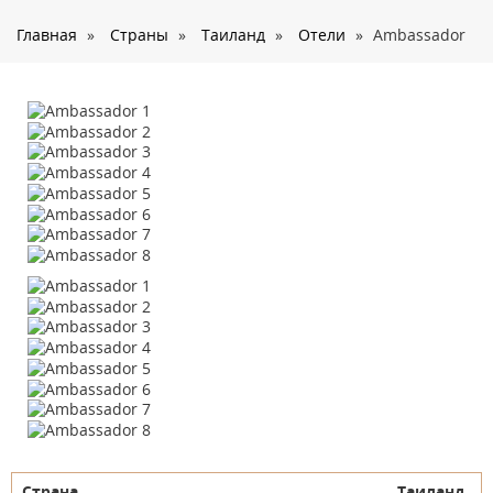
О нас
Главная
»
Страны
»
Таиланд
»
Отели
»
Ambassador
Страны
Туры
Туристам
Корпоративное обслуживание
Новости
Контакты
Страна
Таиланд