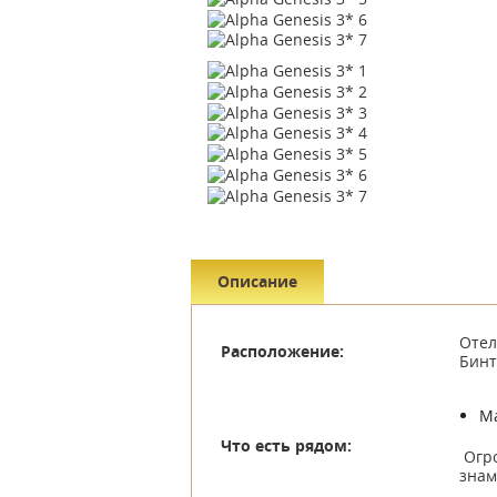
Описание
Отел
Расположение:
Бин
М
Что есть рядом:
Огро
знам