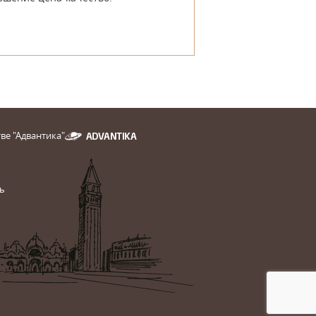
ве "Адвантика"
ь