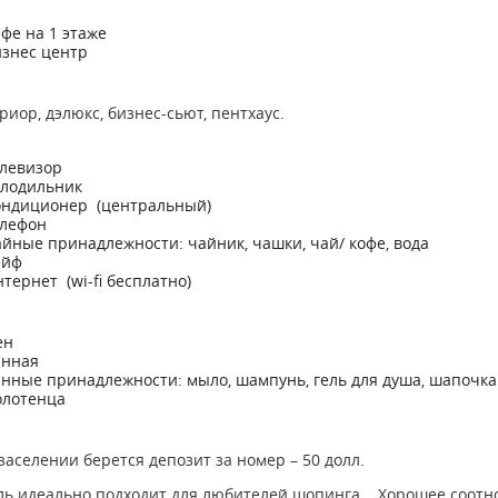
фе на 1 этаже
знес центр
риор, дэлюкс, бизнес-сьют, пентхаус.
левизор
лодильник
ондиционер (центральный)
елефон
йные принадлежности: чайник, чашки, чай/ кофе, вода
ейф
тернет (wi-fi бесплатно)
ен
анная
нные принадлежности: мыло, шампунь, гель для душа, шапочка
олотенца
заселении берется депозит за номер – 50 долл.
ь идеально подходит для любителей шопинга. Хорошее соотн