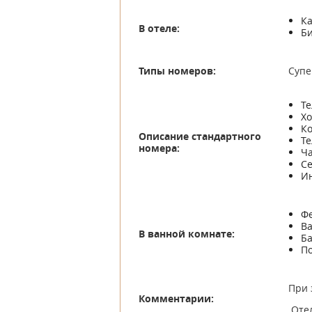
Ка
В отеле:
Би
Типы номеров:
Супе
Те
Хо
К
Описание стандартного
Т
номера:
Ча
С
Ин
Ф
В
В ванной комнате:
Ба
П
При 
Комментарии:
Отел