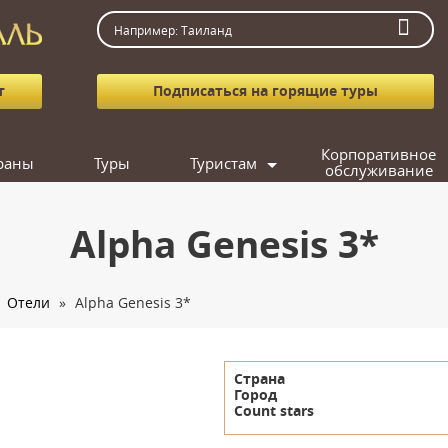
т
Подписаться на горящие туры
Корпоративное
раны
Туры
Туристам
обслуживание
Как заказать тур
Агентствам
Alpha Genesis 3*
Вопрос-ответ
Фотогалерея
Отели
»
Alpha Genesis 3*
Подарочные сертификаты
Кредит
Подобрать тур
Страна
Город
Count stars
Поиск попутчика