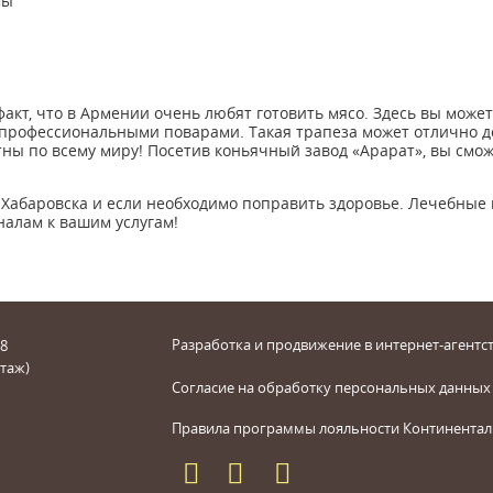
мы
факт, что в Армении очень любят готовить мясо. Здесь вы може
профессиональными поварами. Такая трапеза может отлично д
тны по всему миру! Посетив коньячный завод «Арарат», вы см
 Хабаровска и если необходимо поправить здоровье. Лечебные
алам к вашим услугам!
Разработка и продвижение в интернет-агентст
 8
этаж)
Согласие на обработку персональных данных
Правила программы лояльности Континентал