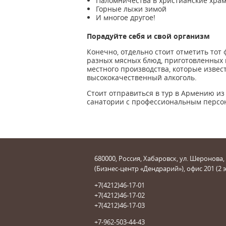
Паломничества в христианские хра
Горные лыжи зимой
И многое другое!
Порадуйте себя и свой организм
Конечно, отдельно стоит отметить тот 
разных мясных блюд, приготовленных 
местного производства, которые извес
высококачественный алкоголь.
Стоит отправиться в тур в Армению из
санатории с профессиональным персон
680000, Россия, Хабаровск, ул. Шеронова,
(Бизнес-центр «Дендрарий»), офис 201 (2 
+7(4212)46-17-01
+7(4212)46-17-02
+7(4212)46-17-03
+7-962-503-44-43