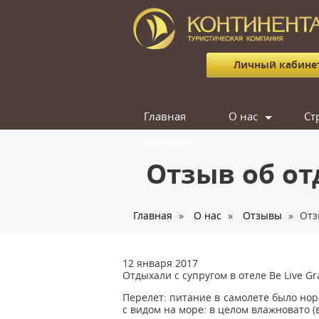
Личный кабине
Главная
О нас
Ст
Контакты
Сотрудники
Отзыв об о
Отзывы
Вакансии
Главная
»
О нас
»
Отзывы
»
Отз
12 января 2017
Отдыхали с супругом в отеле Be Live Gr
Перелет: питание в самолете было нор
с видом на море: в целом влажновато (