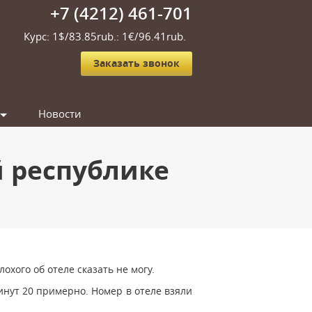
+7 (4212) 461-701
Курс: 1$/83.85rub.: 1€/96.41rub.
Заказать звонок
Новости
 республике
охого об отеле сказать не могу.
инут 20 примерно. Номер в отеле взяли