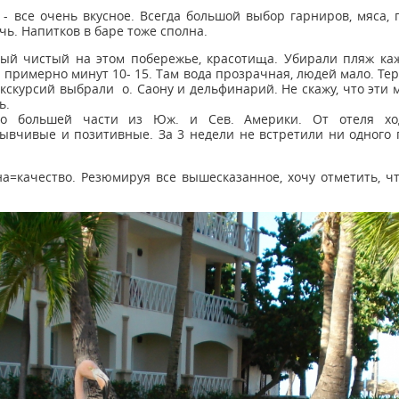
- все очень вкусное. Всегда большой выбор гарниров, мяса, п
чь. Напитков в баре тоже сполна.
мый чистый на этом побережье, красотища. Убирали пляж ка
 примерно минут 10- 15. Там вода прозрачная, людей мало. Тер
кскурсий выбрали о. Саону и дельфинарий. Не скажу, что эти м
ь.
о большей части из Юж. и Сев. Америки. От отеля ход
вчивые и позитивные. За 3 недели не встретили ни одного г
на=качество. Резюмируя все вышесказанное, хочу отметить, 