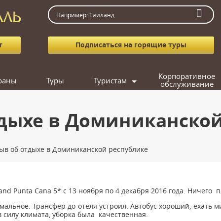
т
Подписаться на горящие туры
Корпоративное
раны
Туры
Туристам
обслуживание
Как заказать тур
Агентствам
тдыхе в Доминиканской
Вопрос-ответ
Фотогалерея
ыв об отдыхе в Доминиканской республике
Подарочные сертификаты
Кредит
Подобрать тур
and Punta Cana 5* с 13 ноября по 4 декабря 2016 года. Ничего пл
Поиск попутчика
мальное. Трансфер до отеля устроил. Автобус хороший, ехать м
в силу климата, уборка была качественная.