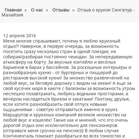
О нас
Главная
»
О нас
»
Отзывы
»
Отзыв о круизе Сингапур -
Страны
Малайзия
Туры
Туристам
12 апреля 2016
Меня многие спрашивают, почему я люблю круизный
Корпоративное обслуживание
отдых?! Наверное, в первую очередь, за возможность
посетить сразу несколько стран в одной поездке, не
Новости
собирая/разбирая постоянно чемодан. За непередаваемую
атмосферу на борту. За вкусные коктейли и весёлых
барменов в барах у бассейнов. За роскошные интерьеры и
Контакты
разнообразную кухню - от бургерных и пиццерий до
ресторанов высокой кухни! За множество развлечений на
любой вкус, за беговую дорожку с видом на океан! А еще за
свой кусочек моря в каюте с балконом за возможность утром
неспешно позавтракать, любуясь водными просторами, а
вечером насладиться бризом и закатами! Поэтому, друзья,
если хотите разнообразить свой отпуск новыми
ощущениями - советую отправиться именно в круиз.
Маршрутов и круизных компаний великое множество на
любой вкус и кошелёк! Также как и мнений, что это очень
дорогой отдых или исключительно для пенсионеров
(отправьте меня срочно на пенсию))) В любом случае
Континенталь поможет разобраться во всех тонкостях и