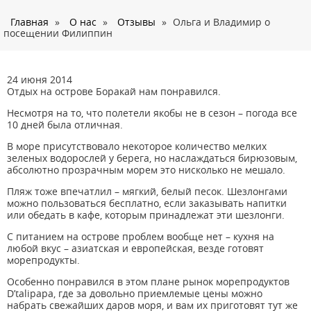
О нас
Главная
»
О нас
»
Отзывы
»
Ольга и Владимир о
Страны
посещении Филиппин
Туры
Туристам
24 июня 2014
Отдых на острове Боракай нам понравился.
Корпоративное обслуживание
Несмотря на то, что полетели якобы не в сезон – погода все
10 дней была отличная.
Новости
В море присутствовало некоторое количество мелких
Контакты
зеленых водорослей у берега, но наслаждаться бирюзовым,
абсолютно прозрачным морем это нисколько не мешало.
Пляж тоже впечатлил – мягкий, белый песок. Шезлонгами
можно пользоваться бесплатно, если заказывать напитки
или обедать в кафе, которым принадлежат эти шезлонги.
С питанием на острове проблем вообще нет – кухня на
любой вкус – азиатская и европейская, везде готовят
морепродукты.
Особенно понравился в этом плане рынок морепродуктов
D’talipapa, где за довольно приемлемые цены можно
набрать свежайших даров моря, и вам их приготовят тут же