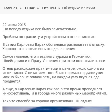
О нас
Главная
»
О нас
»
Отзывы
»
Об отдыхе в Чехии
Страны
Туры
22 июля 2015
Туристам
По поводу отдыха все было замечательно.
Корпоративное обслуживание
Проблем по транзиту и устройством в отеле никаких.
В самих Карловых Варах обстановка располагает к отдыху.
Новости
Хорошо, что в отеле есть все для лечения.
Контакты
Самое главное, что я ездила с турами в Германию,
Швейцарию и в Прагу. Лечения при этом оказывались все.
Отель расположен практически в центре, около одного из
источников. С питанием тоже было нормально, даже ужин
можно было не оплачивать, на каждом углу вкусная еда
продается.
А еще, в Карловых Варах как раз в это время проводился
кинофестиваль, и в городе много различных мероприятий.
Так что спасибо за хорошо организованный отдых!