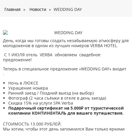
О нас
Главная
»
Новости
»
WEDDING DAY
Страны
Туры
Туристам
День, когда мы готовы создать незабываемую атмосферу для
Корпоративное обслуживание
молодоженов в одном из лучших номеров VERBA HOTEL.
Новости
С 1 ИЮЛЯ отель VERBA обновляем свадебное
предложение!
Контакты
Теперь в специальное предложение «WEDDING DAY» входит
:
Ночь в ЛЮКСЕ
Украшение номера
Ранний заезд / Поздний выезд (на выбор)
Фотограф (2 часа съёмки в отеле в день заезда)
Скидка 15% на услуги SPA Verba
Подарочный сертификат на 5.000₽ от туристической
компании КОНТИНЕНТАЛЬ для вашего путешествия.
СТОИМОСТЬ 13.000 РУБЛЕЙ.
Мы хотим, чтобы этот день запомнился Вам только яркими