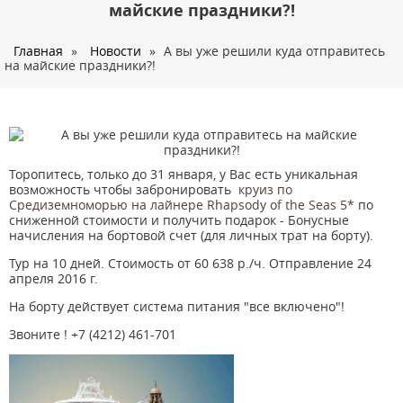
О нас
майские праздники?!
Страны
Главная
»
Новости
»
А вы уже решили куда отправитесь
на майские праздники?!
Туры
Туристам
Корпоративное обслуживание
Новости
Торопитесь, только до 31 января, у Вас есть уникальная
возможность чтобы забронировать
круиз по
Контакты
Средиземноморью на лайнере Rhapsody of the Seas 5*
по
сниженной стоимости и получить подарок - Бонусные
начисления на бортовой счет (для личных трат на борту).
Тур на 10 дней. Стоимость от 60 638 р./ч. Отправление 24
апреля 2016 г.
На борту действует система питания "все включено"!
Звоните ! +7 (4212) 461-701