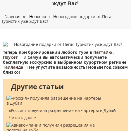
О нас
ждут Вас!
Страны
Главная
»
Новости
»
Новогодние подарки от Пегас
Туристик уже ждут Вас!
Туры
Туристам
Корпоративное обслуживание
Теперь при бронировании любого тура в
Паттайю
,
Новости
Пхукет
и
Самуи
Вы автоматически получаете
бесплатную экскурсию в выбранном курортном регионе
Контакты
Тайланда
!
Не упустите возможность! Новый год совсем
близко!
Другие статьи
«Россия» получила разрешение на чартеры в Дубай
Читать далее