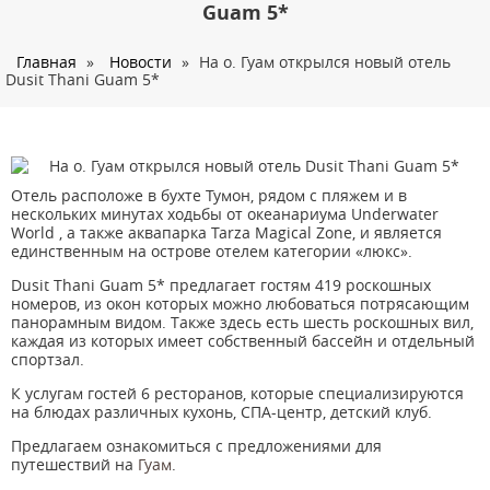
О нас
Guam 5*
Страны
Главная
»
Новости
»
На о. Гуам открылся новый отель
Dusit Thani Guam 5*
Туры
Туристам
Корпоративное обслуживание
Отель расположе в бухте Тумон, рядом с пляжем и в
Новости
нескольких минутах ходьбы от океанариума Underwater
World , а также аквапарка Tarza Magical Zone, и является
Контакты
единственным на острове отелем категории «люкс».
Dusit Thani Guam 5* предлагает гостям 419 роскошных
номеров, из окон которых можно любоваться потрясающим
панорамным видом. Также здесь есть шесть роскошных вил,
каждая из которых имеет собственный бассейн и отдельный
спортзал.
К услугам гостей 6 ресторанов, которые специализируются
на блюдах различных кухонь, СПА-центр, детский клуб.
Предлагаем ознакомиться с предложениями для
путешествий на
Гуам
.