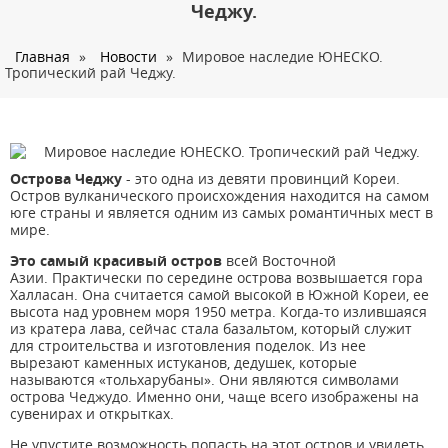
О нас
Чеджу.
Страны
Главная
»
Новости
»
Мировое наследие ЮНЕСКО.
Тропический рай Чеджу.
Туры
Туристам
Корпоративное обслуживание
Острова Чеджу
- это одна из девяти провинций Кореи.
Новости
Остров вулканического происхождения находится на самом
юге страны и является одним из самых романтичных мест в
Контакты
мире.
Это самый красивый остров
всей Восточной
Азии. Практически по середине острова возвышается гора
Халласан. Она считается самой высокой в Южной Кореи, ее
высота над уровнем моря 1950 метра. Когда-то излившаяся
из кратера лава, сейчас стала базальтом, который служит
для строительства и изготовления поделок. Из нее
вырезают каменных истуканов, дедушек, которые
называются «тольхарубаны». Они являются символами
острова Чеджудо. Именно они, чаще всего изображены на
сувенирах и открытках.
Не упустите возможность попасть на этот остров и увидеть