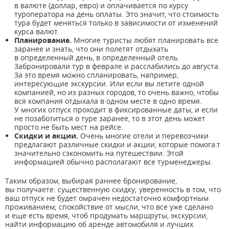
в валюте (доллар, евро) и оплачивается по курсу
туроператора на день оплаты. Это значит, что стоимость
тура будет меняться только в зависимости от изменений
курса валют.
Планирование.
Многие туристы любят планировать все
заранее и знать, что они полетят отдыхать
в определенный день, в определенный отель.
Забронировали тур в феврале и расслабились до августа.
За это время можно спланировать, например,
интересующие экскурсии. Или если вы летите одной
компанией, но из разных городов, то очень важно, чтобы
вся компания отдыхала в одном месте в одно время.
У многих отпуск проходит в фиксированные даты, и если
не позаботиться о туре заранее, то в этот день может
просто не быть мест на рейсе.
Скидки и акции.
Очень многие отели и перевозчики
предлагают различные скидки и акции, которые помога.т
значительно сэкономить на путешествии. Этой
информацией обычно располагают все турменеджеры.
Таким образом, выбирая раннее бронирование,
вы получаете: существенную скидку; уверенность в том, что
ваш отпуск не будет омрачен недостаточно комфортным
проживанием; спокойствие от мысли, что все уже сделано
и еще есть время, чтоб продумать маршруты, экскурсии,
найти информацию об аренде автомобиля и лучших