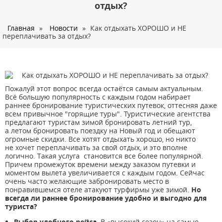
О нас
отдых?
Страны
Главная
»
Новости
»
Как отдыхать ХОРОШО и НЕ
переплачивать за отдых?
Туры
Туристам
Корпоративное обслуживание
Пожалуй этот вопрос всегда остаётся самым актуальным.
Новости
Всё большую популярность с каждым годом набирает
раннее бронирование туристических путевок, оттесняя даже
Контакты
всем привычное "горящие туры". Туристические агентства
предлагают туристам зимой бронировать летний тур,
а летом бронировать поездку на Новый год и обещают
огромные скидки. Все хотят отдыхать хорошо, но никто
не хочет переплачивать за свой отдых, и это вполне
логично. Такая услуга становится все более популярной.
Причем промежуток времени между заказом путевки и
моментом вылета увеличивается с каждым годом. Сейчас
очень часто желающие забронировать место в
понравившемся отеле атакуют турфирмы уже зимой.
Но
всегда ли раннее бронирование удобно и выгодно для
туриста?
Выбор удобного рейса.
В «высокий сезон» на самые