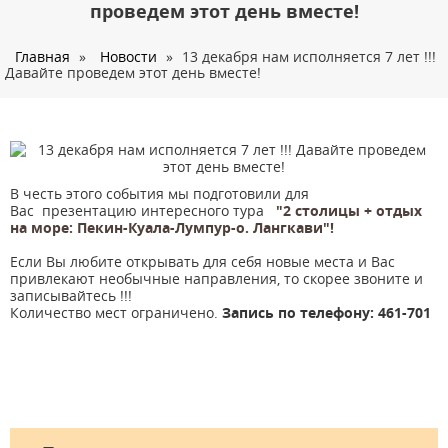
О нас
проведем этот день вместе!
Страны
Главная
»
Новости
»
13 декабря нам исполняется 7 лет !!!
Давайте проведем этот день вместе!
Туры
Туристам
Корпоративное обслуживание
Новости
В честь этого события мы
подготовили для
Вас презентацию интересного тура
"2 столицы + отдых
Контакты
на море: Пекин-Куала-Лумпур-о. Лангкави"!
Если Вы любите открывать для себя новые места и Вас
привлекают необычные направления, то скорее звоните и
записывайтесь !!!
Количество мест ограничено.
Запись по телефону: 461-701